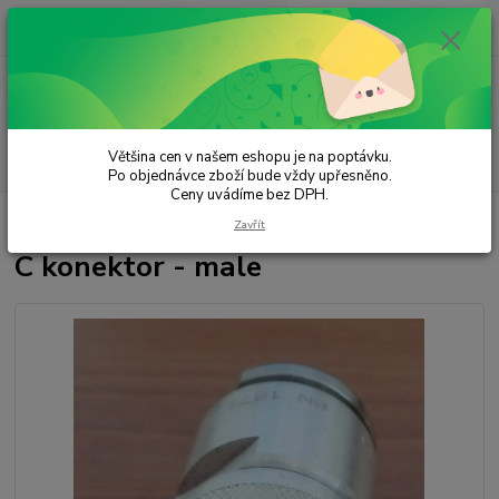
0
ks
za
0,00 Kč
Menu
Většina cen v našem eshopu je na poptávku.
Hledat
Po objednávce zboží bude vždy upřesněno.
Ceny uvádíme bez DPH.
Úvod
Konektory a Kabely
C konektor - male
Zavřít
C konektor - male