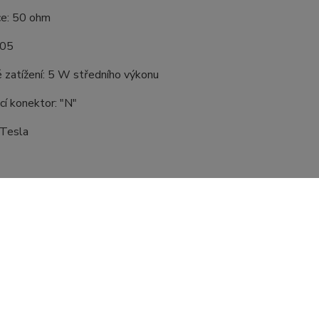
e: 50 ohm
,05
 zatížení: 5 W středního výkonu
cí konektor: "N"
 Tesla
zařazeno v kategoriích
tory a Kabely