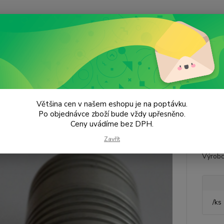
Hledat
onektory a Kabely
Zakončovací odpor
nčovací odpor
Většina cen v našem eshopu je na poptávku.
Po objednávce zboží bude vždy upřesněno.
Ceny uvádíme bez DPH.
Frekve
Zavřít
Dovole
Výrobc
/
ks