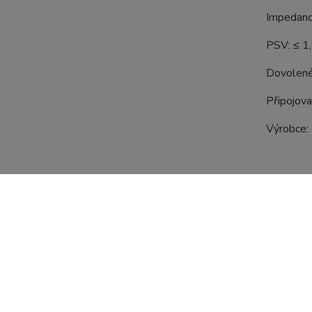
Impedanc
PSV: ≤ 1
Dovolené
Připojova
Výrobce:
Zboží 
Konek