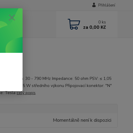
Přihlášení
0
ks
za
0,00 Kč
nční rozsah: 30 - 790 MHz Impedance: 50 ohm PSV: ≤ 1,05
né zatížení: 5 W středního výkonu Připojovací konektor: "N"
e: Tesla
celý popis
Momentálně není k dispozici