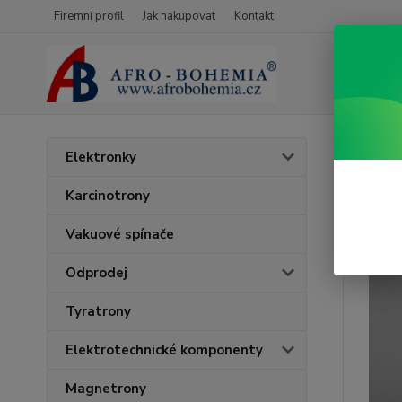
Firemní profil
Jak nakupovat
Kontakt
Úvod
K
Elektronky
Zako
Karcinotrony
Vakuové spínače
Odprodej
Tyratrony
Elektrotechnické komponenty
Magnetrony