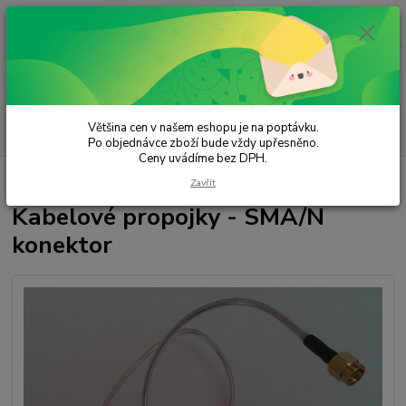
0
ks
za
0,00 Kč
Menu
Většina cen v našem eshopu je na poptávku.
Hledat
Po objednávce zboží bude vždy upřesněno.
Ceny uvádíme bez DPH.
Úvod
Konektory a Kabely
Kabelové propojky - SMA/N konektor
Zavřít
Kabelové propojky - SMA/N
konektor