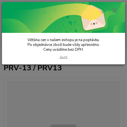
0
ks
za
0,00 Kč
Menu
Většina cen v našem eshopu je na poptávku.
Hledat
Po objednávce zboží bude vždy upřesněno.
Ceny uvádíme bez DPH.
Úvod
Radiolokační technika
PRV-13 / PRV13
Zavřít
PRV-13 / PRV13