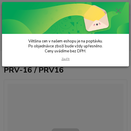
0
ks
za
0,00 Kč
Menu
Většina cen v našem eshopu je na poptávku.
Hledat
Po objednávce zboží bude vždy upřesněno.
Ceny uvádíme bez DPH.
Úvod
Radiolokační technika
PRV-16 / PRV16
Zavřít
PRV-16 / PRV16