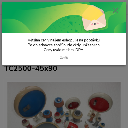
0
ks
za
0,00 Kč
Menu
Většina cen v našem eshopu je na poptávku.
Hledat
Po objednávce zboží bude vždy upřesněno.
Ceny uvádíme bez DPH.
Úvod
Elektrotechnické komponenty
TC2500-45x90
Zavřít
TC2500-45x90